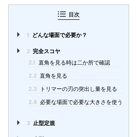
目次
1
どんな場面で必要か？
2
完全スコヤ
2.1
直角を見る時は二か所で確認
2.2
直角を見る
2.3
トリマーの刃の突出し量を見る
2.4
必要な場面で必要な大きさを使う
3
止型定規