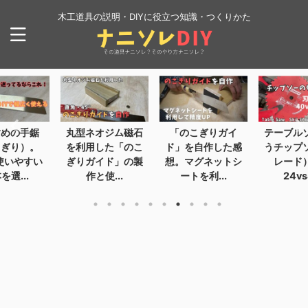
木工道具の説明・DIYに役立つ知識・つくりかた
オジム磁石
「のこぎりガイ
テーブルソーで使
テーブル
した「のこ
ド」を自作した感
うチップソー（ブ
を安全に
イド」の製
想。マグネットシ
レード）刃数
換する
使...
ートを利...
24vs4...