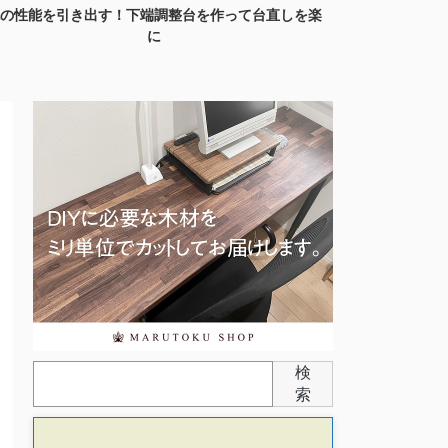
おすすめの手鋸（のこぎり）。DIYで使いやすい１本
丸型ネオジム
を選...
検
索