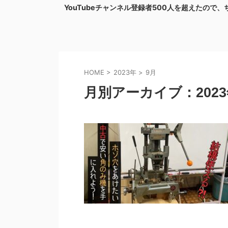
たので、ち...
【DIY】カッター刃×木材でスクレーパーを自作し
た...
HOME
>
2023年
>
9月
月別アーカイブ：2023