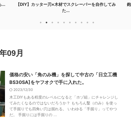
てみ
鉋の性能を引き出す！下端調整台を作って台直しを楽
に
年09月
価格の安い「角のみ機」を探して中古の「日立工機
BS30SA]をヤフオクで手に入れた。
2023/12/30
木工DIYもある程度のレベルになると「ホゾ組」にチャレンジし
てみたくなるのではないだろうか？ もちろん鑿（のみ）を使っ
て手掘りでも四角い穴は掘れる。 いわゆる「手掘り」ってやつ
だ。 手掘りには手掘りの ...