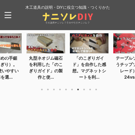
木工道具の説明・DIYに役立つ知識・つくりかた
すめの手鋸
丸型ネオジム磁石
「のこぎりガイ
テーブル
こぎり）。
を利用した「のこ
ド」を自作した感
うチップ
で使いやすい
ぎりガイド」の製
想。マグネットシ
レード
を選...
作と使...
ートを利...
24vs4