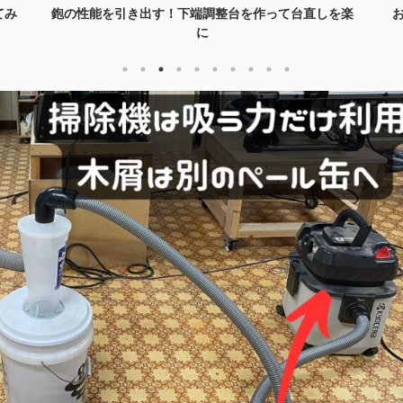
てみ
鉋の性能を引き出す！下端調整台を作って台直しを楽
に