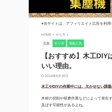
※当サイトは、アフィリエイト広告を利用
HOME
>
やり方
>
広告
やり方
電動工具
【おすすめ】木工DI
いい理由。
2024年6月30日
木工やDIYの作業中には、欠かせない課
木材の切削や研磨作業などによって発生
及ぼす可能性があるよね。