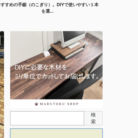
おすすめの手鋸（のこぎり）。DIYで使いやすい１本
丸型ネオジム
を選...
検
索