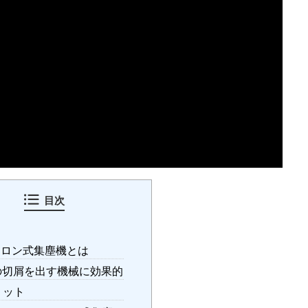
目次
ロン式集塵機とは
切屑を出す機械に効果的
リット