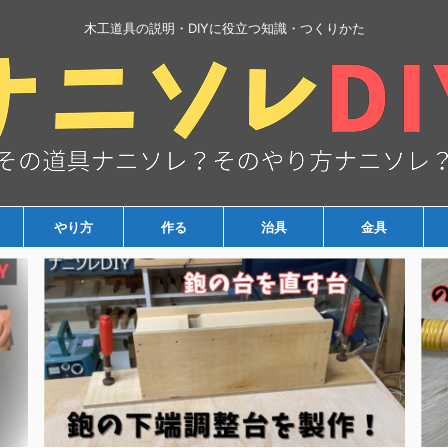
木工道具の説明・DIYに役立つ知識・つくりかた
やり方
作る
治具
金具