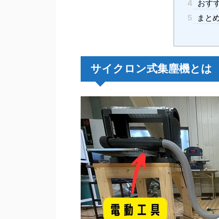
4
おす
5
まと
サイクロン式集塵機とは